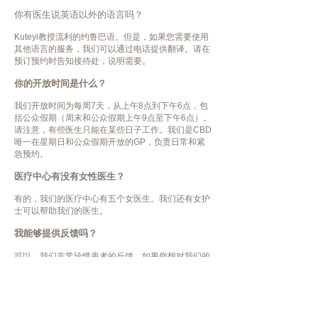
你有医生说英语以外的语言吗？
Kuteyi教授流利的约鲁巴语。但是，如果您需要使用
其他语言的服务，我们可以通过电话提供翻译。请在
预订预约时告知接待处，说明需要。
你的开放时间是什么？
我们开放时间为每周7天，从上午8点到下午6点，包
括公众假期（周末和公众假期上午9点至下午6点）。
请注意，有些医生只能在某些日子工作。我们是CBD
唯一在星期日和公众假期开放的GP，负责日常和紧
急预约。
医疗中心有没有女性医生？
有的，我们的医疗中心有五个女医生。我们还有女护
士可以帮助我们的医生。
我能够提供反馈吗？
可以。我们非常珍惜患者的反馈。如果您想对我们的
服务发表评论或投诉，请从接待处或电子邮件
claire@ccmc.net.au
请求反馈表。可以进一步向当地
国家投诉调解机构，健康和残疾服务投诉处（电话：
08
9323-0600
或1800 813 583）投诉。